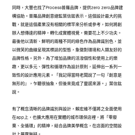
同時，大豐也找了Process普羅品牌，提供zero zero品牌建
構協助。普羅品牌創意總監葉信鋐表示，這個設計最大的挑
戰，就是這個產業沒有相關的標竿來分析或參考，如何將創
辦人想傳達的精神，轉化成實體視覺，需要花上不少功夫。
最後他以清新、鮮明的兩種不同的綠色作為品牌識別色，並
以微笑的曲線呈現其標誌的型態，象徵對環境和人類友好的
品牌性格。另外，為了增加品牌的活潑個性和使用上的樂
趣，更以多元、彈性和循環作為設計原則，延伸出一系列一
致性的設計應用元素。「我記得當時老闆說了一句『創意是
無形的』，乍聽很抽象，但後來竟成了靈感來源。」葉信鈜
說。
有了概念清晰的品牌識別與設計，賴宏維不僅將之全面使用
在app上，也擴大應用在實體的城市環保店裡，將「零廢
棄、全循環」的精神，結合品牌美學概念，在店面的空間設
計上展露無疑。