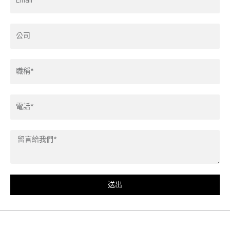
Address*
Company
Title*
Phone
Leave
us
a
message*
送出