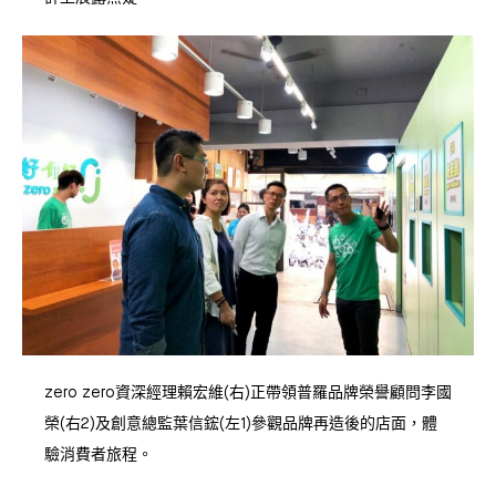
zero zero資深經理賴宏維(右)正帶領普羅品牌榮譽顧問李國
榮(右2)及創意總監葉信鋐(左1)參觀品牌再造後的店面，體
驗消費者旅程。