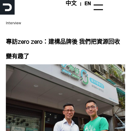
跳
中文
EN
至
主
要
Interview
內
容
專訪zero zero：建構品牌後 我們把資源回收
變有趣了