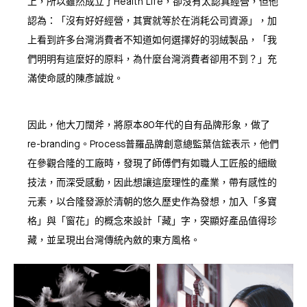
上，所以雖然成立了Health Life，卻沒有太認真經營，但他
認為：「沒有好好經營，其實就等於在消耗公司資源」，加
上看到許多台灣消費者不知道如何選擇好的羽絨製品，「我
們明明有這麼好的原料，為什麼台灣消費者卻用不到？」充
滿使命感的陳彥誠說。
因此，他大刀闊斧，將原本80年代的自有品牌形象，做了
re-branding。Process普羅品牌創意總監葉信鋐表示，他們
在參觀合隆的工廠時，發現了師傅們有如職人工匠般的細緻
技法，而深受感動，因此想讓這麼理性的產業，帶有感性的
元素，以合隆發源於清朝的悠久歷史作為發想，加入「多寶
格」與「窗花」的概念來設計「藏」字，突顯好產品值得珍
藏，並呈現出台灣傳統內斂的東方風格。