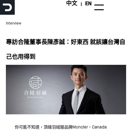
跳
中文
EN
至
主
要
Interview
內
容
專訪合隆董事長陳彥誠：好東西 就該讓台灣自
己也用得到
你可能不知道，頂級羽絨服品牌Moncler、Canada