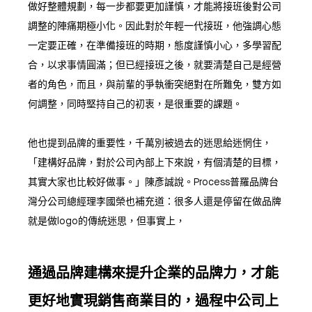
做好整體規劃，每一步都要更加謹慎，才能將接班後對公司
調整的陣痛期極小化。因此對於年輕一代接班，他強調心態
一定要正確，在準備接班的時期，態度謹慎小心，多學習配
合，以求事情圓滿；但已經接班之後，就要清楚自己是經營
者的角色，而且，與前輩的爭執衝突絕對在所難免，雙方如
何調整，同時堅持自己的初衷，是很重要的課題。
他也提到品牌的重要性，千萬別被過去的迷思給迷惘住，
「建構好品牌，對於公司內部上下來說，有個清楚的目標，
其實大家也比較好做事。」陳彥誠說。Process普羅品牌台
灣分公司總經理李國榮也補充道：很多人還是停留在做品牌
就是做logo的傳統迷思，但事實上，
通過品牌建構來提升企業的品牌力，才能
更好地實現銷售商業目的，過程中公司上