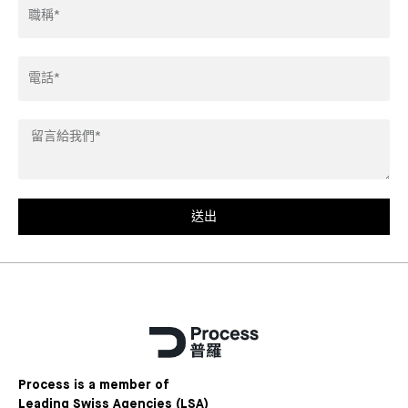
Title*
Phone
Leave
us
a
message*
送出
Process is a member of
Leading Swiss Agencies (LSA)