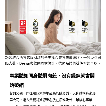
巧妙結合西方高級羽絨的華美揉合東方典麗細緻，一致受到國
際大獎iF Design與德國國家設計、德國品牌獎獎評審的青睞。
事業體如同身體肌肉般，沒有鍛鍊就會開
始萎縮
曾與父親一同征服四大極地超馬的陳彥誠，以身體構造來形
容公司。過去父親將資源重心放在原料及代工等核心事業