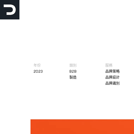
跳
至
主
要
內
容
年份
類別
服務
2023
B2B
品牌策略
製造
品牌設計
品牌識別