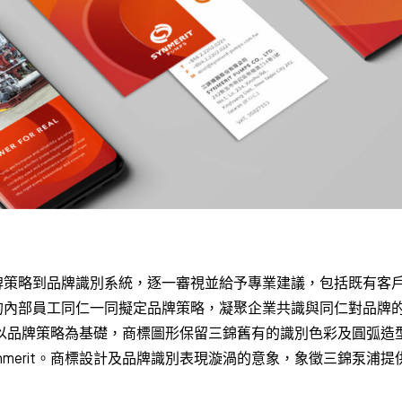
牌策略到品牌識別系統，逐一審視並給予專業建議，包括既有客
的內部員工同仁一同擬定品牌策略，凝聚企業共識與同仁對品牌
象以品牌策略為基礎，商標圖形保留三錦舊有的識別色彩及圓弧造
Synmerit。商標設計及品牌識別表現漩渦的意象，象徵三錦泵