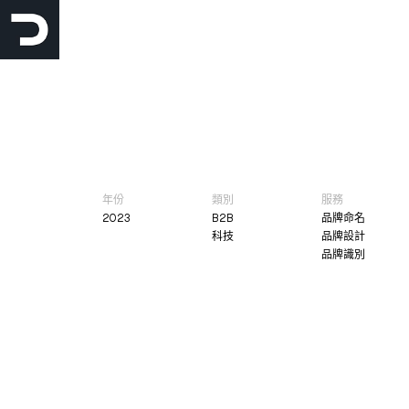
跳
至
主
要
內
容
年份
類別
服務
2023
B2B
品牌命名
科技
品牌設計
品牌識別