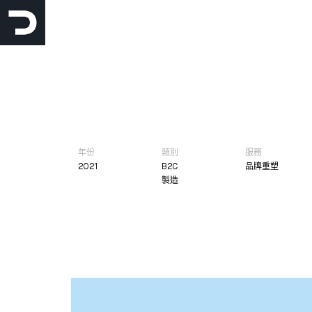
跳
至
主
要
內
容
年份
類別
服務
2021
B2C
品牌重塑
製造