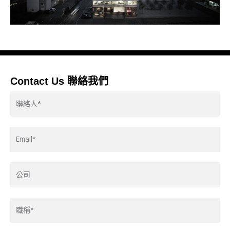
Contact Us 聯絡我們
Contactor*
Email
Address*
Company
Title*