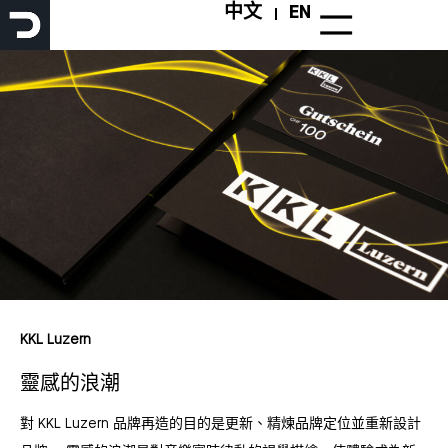
跳
中文
EN
至
主
要
內
容
KKL Luzern
靈感的浪潮
對 KKL Luzern 品牌再造的目的是更新、精煉品牌定位並重新設計