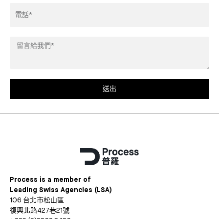
Phone
Leave
us
a
message*
送出
Process is a member of
Leading Swiss Agencies (LSA)
106 台北市松山區
復興北路427巷21號