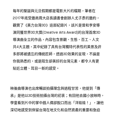
每年的聖誕與元旦假期都是電影大片的檔期，筆者在
2017年底受邀商周大店長讀書會創辦人尤子彥的邀約，
觀賞了《美力台灣3D》這部紀錄片，該片是曾和李安導
演同獲世界3D大獎(Creative Arts Award)的台灣首席3D
導演曲全立的作品，內容包含景觀、生態、百工、人文
共4大主題，其中紀錄了具有台灣獨特代表性的美景及許
多即將被遺忘的傳統匠師，透過3D效果的呈現，不論是
你我熟悉的，或是陌生卻美好的台灣元素，都令人有更
貼近立體、耳目一新的感受。
映後曲導演也出席暢談拍攝理念與過程甘苦，他提到「傳
承」是他以3D技術拍攝台灣的初衷；有回他去國小放映時，
學童看到片中的掌中戲人偶卻脫口而出「洋娃娃！」，讓他
深切地感受到保留台灣在地文化和自然資產的重要和急迫