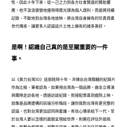
性，因此十年下來，從一己之力到各方社會賢達的贊助響
應，他不汲汲營營地運用得獎光環為個人謀利，而是將持續
記錄、不斷地到台灣各地放映，將台灣自身擁有的珍貴資產
世代傳承，讓更多人認識這片土地上擁有的諸多美好。
是啊！認識自己真的是至關重要的一件
事。
以《美力台灣3D》這部耗時十年、淬煉出台灣精髓的紀錄片
作為比喻，筆者認為，如果視台灣為一個品牌，曲全立導演
與團隊走訪各地，透過訪談紀錄、剪接配樂直到戲院上映，
就像是品牌建構的前端分析階段，讓你我對台灣有更完整的
認識，也對台灣更加認同與愛護，有信心傳承給下一代。至
於台灣人要以怎樣的面貌呈現給世界，則需在評估外部局