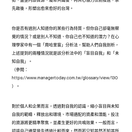
勢、盤整內部資源、凝聚共識後，再齊心協力往前推進，承
先啟後，形塑出愈來愈好的台灣。
你是否有過別人知道你的某些行為特質，但你自己卻毫無察
覺的情況？或是別人不知道、你自己也不知道的潛力？在心
理學家中有一個「周哈里窗」分析法，幫助人們自我剖析，
上述提到的兩種情況就是該分析法中的「盲目自我」和「未
知自我」。
（參閱：
https://www.managertoday.com.tw/glossary/view/130
）。
對於個人和企業而言，透過對自我的認識，縮小盲目與未知
自我的範疇，釋放出和環境、市場適配的資產和潛能，投注
的資源將更精準聚焦，並產生更好的共鳴效果。一般而言，
認識自己通常是先透過比較而來，然而若只知其然不知其所