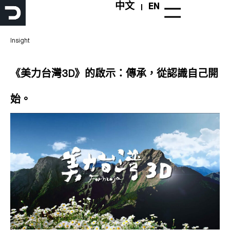
跳
中文
EN
至
主
要
Insight
內
容
《美力台灣3D》的啟示：傳承，從認識自己開
始。