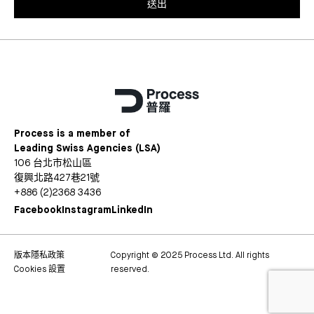
送出
Process is a member of
Leading Swiss Agencies (LSA)
106 台北市松山區
復興北路427巷21號
+886 (2)2368 3436
Facebook
Instagram
LinkedIn
版本
隱私政策
Copyright © 2025 Process Ltd. All rights
Cookies 設置
reserved.