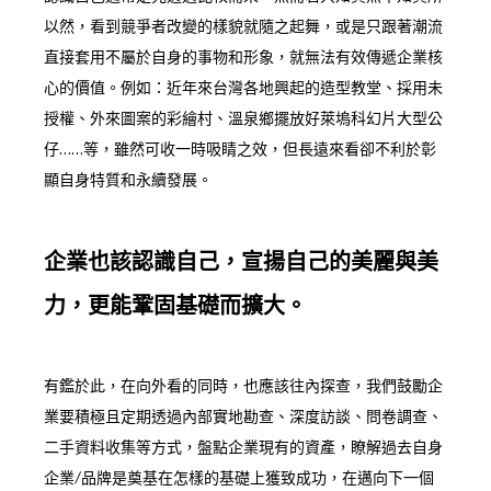
以然，看到競爭者改變的樣貌就隨之起舞，或是只跟著潮流
直接套用不屬於自身的事物和形象，就無法有效傳遞企業核
心的價值。例如：近年來台灣各地興起的造型教堂、採用未
授權、外來圖案的彩繪村、溫泉鄉擺放好萊塢科幻片大型公
仔……等，雖然可收一時吸睛之效，但長遠來看卻不利於彰
顯自身特質和永續發展。
企業也該認識自己，宣揚自己的美麗與美
力，更能鞏固基礎而擴大。
有鑑於此，在向外看的同時，也應該往內探查，我們鼓勵企
業要積極且定期透過內部實地勘查、深度訪談、問卷調查、
二手資料收集等方式，盤點企業現有的資產，瞭解過去自身
企業/品牌是奠基在怎樣的基礎上獲致成功，在邁向下一個