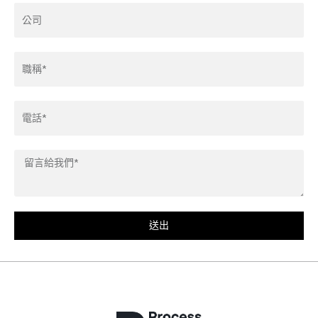
Company
Title*
Phone
Leave
us
a
message*
送出