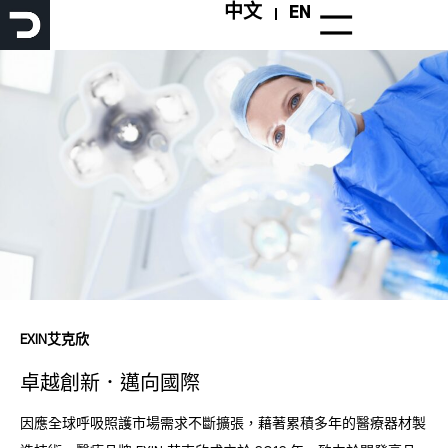
跳
中文
EN
至
主
要
內
容
EXIN艾克欣
卓越創新．邁向國際
因應全球呼吸照護市場需求不斷擴張，藉著累積多年的醫療器材製