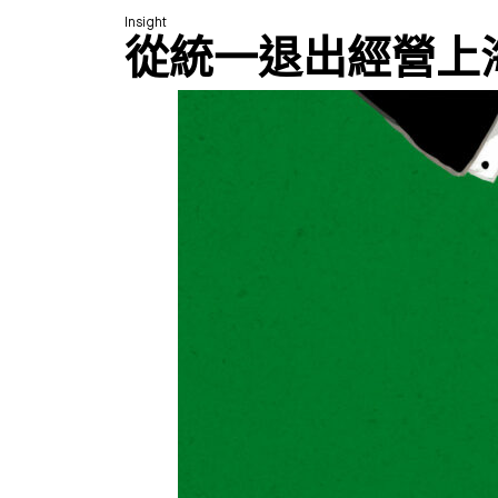
Insight
從統一退出經營上