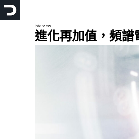
跳
至
主
Interview
要
進化再加值，頻譜
內
容