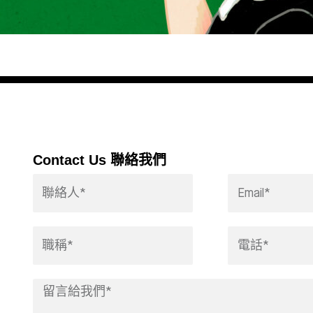
Contact Us 聯絡我們
Contactor*
Email
Address*
Title*
Phone
Leave
us