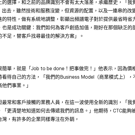
上的選擇，和之前的品牌識別不會有太大落差，承繼歷史，「我
（傳遞）出去，雖然技術和服務沒變，但資源的配置，以及一連串的
進的特性，做有系統地調整，彰顯出頻譜電子對於提供最省時省
，也是成功關鍵：我們如何為客戶創造加值，剛好在那個缺乏的
的不足，替客戶找尋最佳的解決方案」。
單，就是「Job to be done！把事做完！」他表示，因
待自己的方法，「我們的Business Model（商業模式上
高他們事業。」
但最常和客戶接觸的業務人員，在這一波使用全新的識別，「我
，「更清楚地知道如何去傳遞我們的訊息。」他期待，CTC能夠
台灣，有許多的企業同樣專注在外銷，