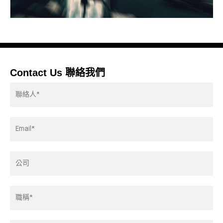
Contact Us 聯絡我們
Contactor*
Email
Address*
Company
Title*