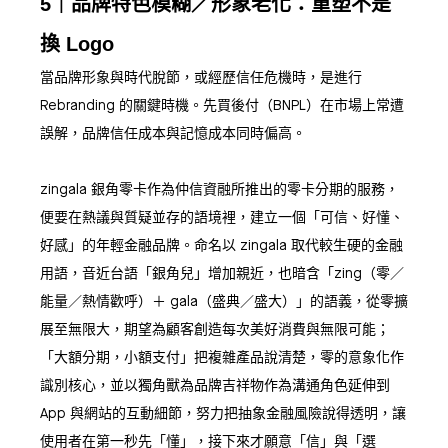
5｜品牌特色模糊／形象老化：重塑不是
換 Logo
當品牌形象與時代脫節，或經歷信任危機時，是進行
Rebranding 的關鍵時機。先買後付（BNPL）在市場上常遭
誤解，品牌信任成本與記憶成本同時偏高。
zingala 銀角零卡作為仲信資融所推出的零卡分期的服務，
便要在熱議與質疑並存的語境裡，建立一個「可信、好懂、
好感」的年輕金融品牌。命名以 zingala 取代較生硬的金融
用語，音近台語「銀角兒」增加親近，也暗含「zing（零／
能量／熱情歡呼）＋ gala（盛典／盛大）」的語義，從零擴
展至無限大，期望為顧客創造每次美好消費與無限可能；
「大額分期，小額支付」把複雜產品說清楚，零的意象化作
識別核心，並以獨角獸為品牌吉祥物作為溝通角色延伸到
App 與網站的互動細節，努力把抽象金融風險說得透明，讓
使用者在第一秒先「懂」，接下來才願意「信」與「選