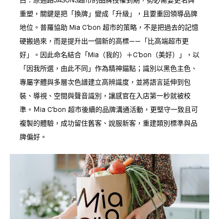
白：原通路JASONS超市的品牌授權到期，勢必需要更名與
重塑，關鍵是把「換牌」變成「升級」，且要重回領導品牌
地位。普羅協助 Mia C’bon 超市的策略，不是把過去的記憶
硬搬過來，而是提升出一個新的高標——「比高端超市更
好」。因此命名結合「Mia（我的）＋C’bon（美好）」，以
「因我所選，由此不同」作為精神錨點；識別以黑色主色、
專屬字體與多層次色譜建立高辨識度，並將語言延伸到包
裝、導視、空間與聲音識別，讓感官在入店第一秒就被校
準。Ｍia C’bon 超市後續的品牌溝通活動，更堅守一致且可
複製的體驗，成功留住舊客、說服新客，重建類別標準與品
牌偏好。