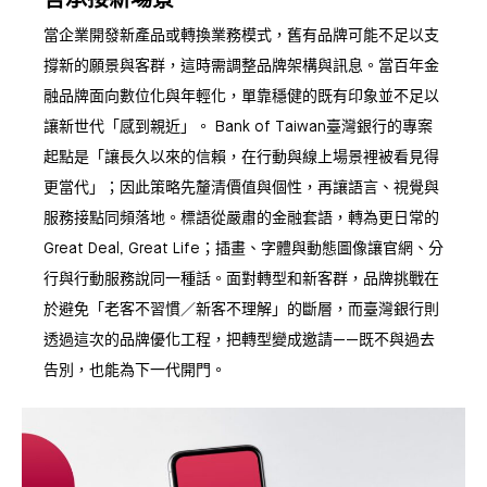
當企業開發新產品或轉換業務模式，舊有品牌可能不足以支
撐新的願景與客群，這時需調整品牌架構與訊息。當百年金
融品牌面向數位化與年輕化，單靠穩健的既有印象並不足以
讓新世代「感到親近」。 Bank of Taiwan臺灣銀行的專案
起點是「讓長久以來的信賴，在行動與線上場景裡被看見得
更當代」；因此策略先釐清價值與個性，再讓語言、視覺與
服務接點同頻落地。標語從嚴肅的金融套語，轉為更日常的
Great Deal, Great Life；插畫、字體與動態圖像讓官網、分
行與行動服務說同一種話。面對轉型和新客群，品牌挑戰在
於避免「老客不習慣／新客不理解」的斷層，而臺灣銀行則
透過這次的品牌優化工程，把轉型變成邀請——既不與過去
告別，也能為下一代開門。