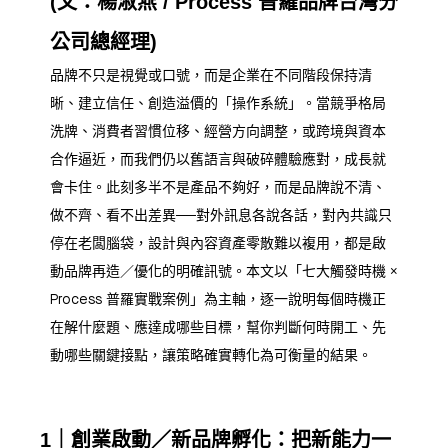
(文：楊淑燕 / Process 普羅品牌台灣分
公司總經理)
品牌不只是視覺或口號，而是企業在不同階段保持清
晰、建立信任、創造溢價的「操作系統」。當競爭格局
洗牌、消費者習慣位移、經營方向調整，或跨境與資本
合作逼近，而我們仍以舊語言與破碎體驗應對，成長就
會卡住。此刻多半不是產品不夠好，而是品牌說不清、
做不齊、看不出差異──對外訊息各說各話，對內共識只
停在老闆腦袋，設計與內容資產零散難以複用，都是啟
動品牌再造／優化的明確訊號。本文以「七大觸發時機 ×
Process 普羅實戰案例」為主軸，逐一說明每個時機正
在解什麼題、應達成哪些目標，幫你判斷何時開工、先
動哪些關鍵接點，讓策略確實轉化為可衡量的結果。
1｜創業啟動／新品牌孵化：把新能力一