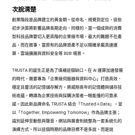
次說清楚
創業階段是品牌建立的黃金期。從命名、視覺到定位，這些
初步決策將影響品牌長期走向，同樣的，當一個成熟的消費
型科技品牌要切入更高階的企業級市場，最大的難題不在產
品，而在敘事，當原有的品牌資產不足以精確承載高速運
算、雲端擴展與資料安全等 B2B 場景。
TRUSTA 的誕生正是為了填補這個缺口。在 AI 運算加速發展
的時代，需要專為「企業級伺服器與資料中心」打造高效、
穩定且靈活的記憶儲存解方，將威剛長年的記憶體與儲存技
術底蘊，轉譯為企業技術與採購決策者一眼能懂的可靠承
諾。因此新品牌命名 TRUSTA 結合「Trusted＋Data」，並
以「Together, Empowering Tomorrow」作為品牌主張；
識別延伸至動態與聲音，網站與展會則統整為一套系統化的
演繹方式。所以這個時期的品牌目標不是多說，而是說