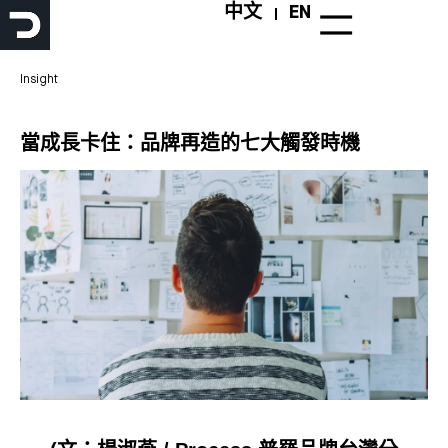
跳
中文
EN
至
主
要
Insight
內
容
當成長卡住：品牌再造的七大觸發時機