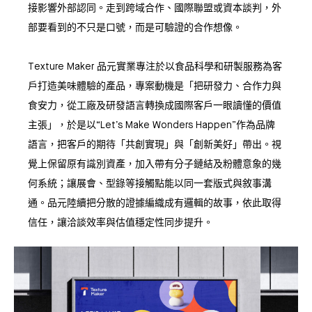
接影響外部認同。走到跨域合作、國際聯盟或資本談判，外
部要看到的不只是口號，而是可驗證的合作想像。
Texture Maker 品元實業專注於以食品科學和研製服務為客
戶打造美味體驗的產品，專案動機是「把研發力、合作力與
食安力，從工廠及研發語言轉換成國際客戶一眼讀懂的價值
主張」，於是以“Let’s Make Wonders Happen”作為品牌
語言，把客戶的期待「共創實現」與「創新美好」帶出。視
覺上保留原有識別資產，加入帶有分子鏈結及粉體意象的幾
何系統；讓展會、型錄等接觸點能以同一套版式與敘事溝
通。品元陸續把分散的證據編織成有邏輯的故事，依此取得
信任，讓洽談效率與估值穩定性同步提升。