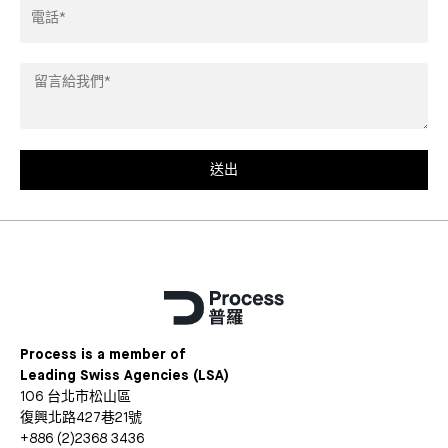
Phone
Leave
us
a
message*
送出
Process is a member of
Leading Swiss Agencies (LSA)
106 台北市松山區
復興北路427巷21號
+886 (2)2368 3436