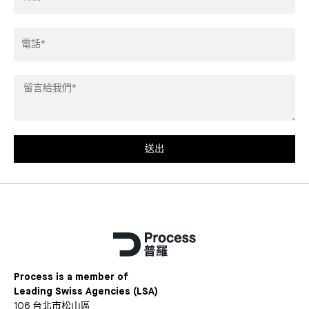
Phone
Leave
us
a
message*
送出
Process is a member of
Leading Swiss Agencies (LSA)
106 台北市松山區