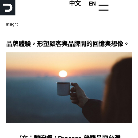
跳
中文
EN
至
主
要
Insight
內
容
品牌體驗，形塑顧客與品牌間的回憶與想像。