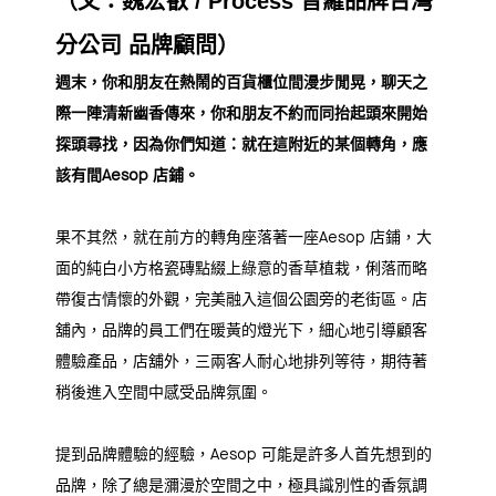
（文：魏宏叡 / Process 普羅品牌台灣
分公司 品牌顧問）
週末，你和朋友在熱鬧的百貨櫃位間漫步閒晃，聊天之
際一陣清新幽香傳來，你和朋友不約而同抬起頭來開始
探頭尋找，因為你們知道：就在這附近的某個轉角，應
該有間Aesop 店鋪。
果不其然，就在前方的轉角座落著一座Aesop 店鋪，大
面的純白小方格瓷磚點綴上綠意的香草植栽，俐落而略
帶復古情懷的外觀，完美融入這個公園旁的老街區。店
舖內，品牌的員工們在暖黃的燈光下，細心地引導顧客
體驗產品，店舖外，三兩客人耐心地排列等待，期待著
稍後進入空間中感受品牌氛圍。
提到品牌體驗的經驗，Aesop 可能是許多人首先想到的
品牌，除了總是瀰漫於空間之中，極具識別性的香氛調