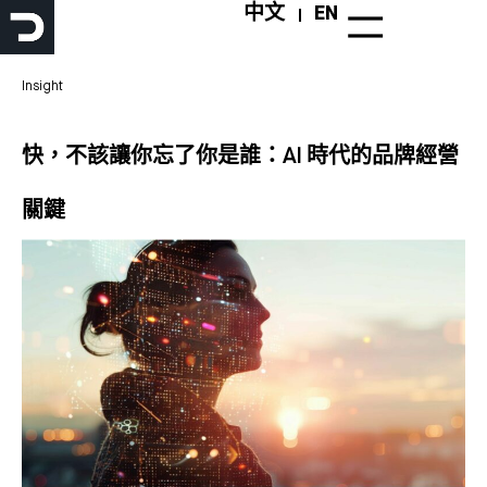
跳
中文
EN
至
主
要
Insight
內
容
快，不該讓你忘了你是誰：AI 時代的品牌經營
關鍵