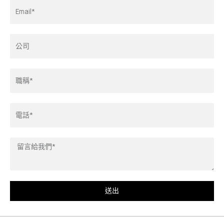
Email
Address*
Company
Title*
Phone
Leave
us
a
message*
送出