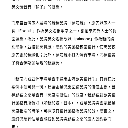
英文發音有「輸了」的聯想。
而來自台灣愚人農場的雞精品牌「夢幻雞」，原先以愚人一
詞「Foolish」作為英文名稱單字之一，卻招來海外人士的負
面連想。為此，品牌英文名稱改以「primona」作為新的識
別形象，並搭配高質感、簡約的美風格包裝設計，使商品較
原先更加精緻化；此外，夢幻雞未打入清真市場，同樣設置
了符合伊斯蘭法規的新廠房。
「新南向或亞洲市場是否不適用主流歐美設計？」其實在此
案例中便可見一斑。建議企業仍應回歸品牌的價值主張，目
標顧客之間是否有「高度關聯性」的態度，若顧客對歐美設
計風格有所偏好（如新加坡、日本），或是品牌與國家產業
高度相關的時候，可採取其設計風格為品牌加分。簡言之，
最終仍須評估是否能找到品牌與顧客之間的最大公約數而
定。