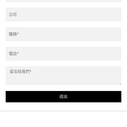
Company
Title*
Phone
Leave
us
a
message*
送出