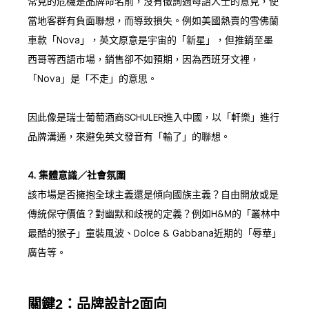
常見的危機是品牌命名前，沒有徵詢過母語人士的意見，使
當地客群有負面聯想，而導致損失。例如美國熱賣的雪佛蘭
車款「Nova」，英文原意是宇宙的「新星」，但推銷至墨
西哥等西語市場，銷售卻不如預期，因為西班牙文裡，
「Nova」是「不走」的意思。
因此像是瑞士葡萄酒商SCHULER進入中國，以「軒樂」進行
品牌溝通，來避免英文發音有「輸了」的聯想。
4. 集體意識／社會氛圍
該市場是否擁抱全球主義還是傾向國族主義？自由開放或是
傳統保守價值？對幽默和歧視的定義？例如H&M的「叢林中
最酷的猴子」童裝風波、Dolce & Gabbana近期的「辱華」
廣告等。
關鍵2：品牌設計2面向