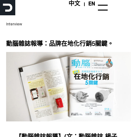
跳
中文
EN
至
主
要
Interview
內
容
動腦雜誌報導：品牌在地化行銷5關鍵。
【動腦雜誌報導】(文：動腦雜誌 楊子